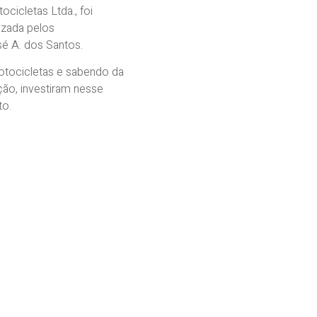
cicletas Ltda., foi
izada pelos
é A. dos Santos.
tocicletas e sabendo da
ão, investiram nesse
to.